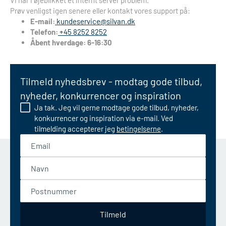
Vi har i øjeblikket et internt server problem.
Prøv venligst igen senere eller kontakt vores support på:
E-mail:
kundeservice@silvan.dk
Telefon:
+45 8252 8252
Åbent hverdage: 6-16:30
Tilmeld nyhedsbrev - modtag gode tilbud,
nyheder, konkurrencer og inspiration
Ja tak. Jeg vil gerne modtage gode tilbud, nyheder,
konkurrencer og inspiration via e-mail. Ved
tilmelding accepterer jeg
betingelserne
.
Email
Navn
Postnummer
Tilmeld