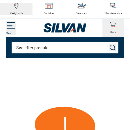
Vælg butik
Butikker
Services
Kundeservice
Kurv
Menu
Søg
!