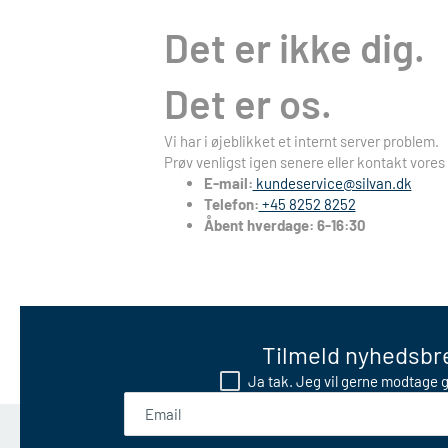
Det er ikke dig.
Det er os.
Vi har i øjeblikket et internt server problem.
Prøv venligst igen senere eller kontakt vores
E-mail:
kundeservice@silvan.dk
Telefon:
+45 8252 8252
Åbent hverdage: 6-16:30
Tilmeld nyhedsbre
Ja tak. Jeg vil gerne modtage g
Email