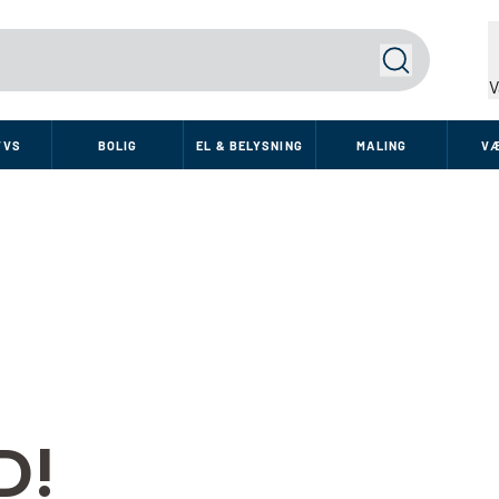
Søg
V
VVS
BOLIG
EL & BELYSNING
MALING
V
D!