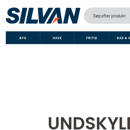
BYG
HAVE
FRITID
BAD & 
UNDSKYL