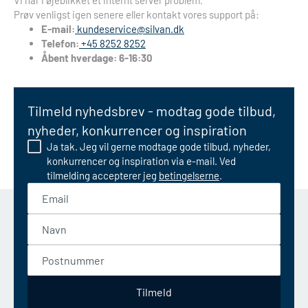
Vi har i øjeblikket et internt server problem.
Prøv venligst igen senere eller kontakt vores support på:
E-mail:
kundeservice@silvan.dk
Telefon:
+45 8252 8252
Åbent hverdage: 6-16:30
Tilmeld nyhedsbrev - modtag gode tilbud,
nyheder, konkurrencer og inspiration
Ja tak. Jeg vil gerne modtage gode tilbud, nyheder,
konkurrencer og inspiration via e-mail. Ved
tilmelding accepterer jeg
betingelserne
.
Email
Navn
Postnummer
Tilmeld