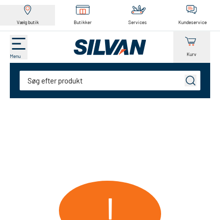
Vælg butik
Butikker
Services
Kundeservice
Kurv
Menu
Søg
!