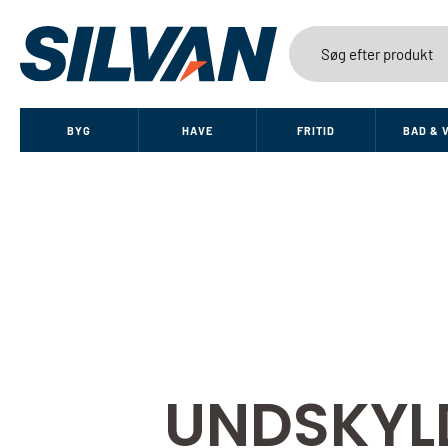
BYG
HAVE
FRITID
BAD & 
UNDSKYL