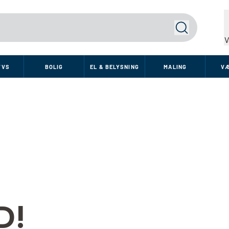
Søg
V
VVS
BOLIG
EL & BELYSNING
MALING
V
D!