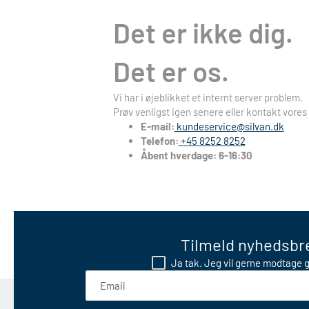
Det er ikke dig.
Det er os.
Vi har i øjeblikket et internt server problem.
Prøv venligst igen senere eller kontakt vores
E-mail:
kundeservice@silvan.dk
Telefon:
+45 8252 8252
Åbent hverdage: 6-16:30
Tilmeld nyhedsbre
Ja tak. Jeg vil gerne modtage g
Email