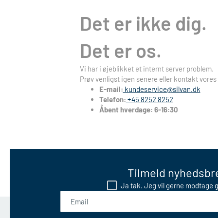
Det er ikke dig.
Det er os.
Vi har i øjeblikket et internt server problem.
Prøv venligst igen senere eller kontakt vores
E-mail:
kundeservice@silvan.dk
Telefon:
+45 8252 8252
Åbent hverdage: 6-16:30
Tilmeld nyhedsbre
Ja tak. Jeg vil gerne modtage g
Email