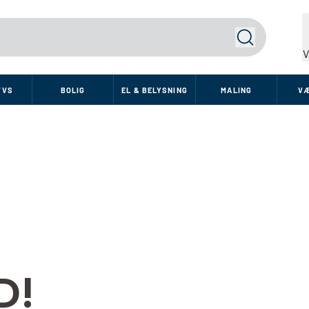
Søg
V
VVS
BOLIG
EL & BELYSNING
MALING
V
D!