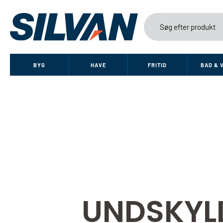
BYG
HAVE
FRITID
BAD & 
UNDSKYL