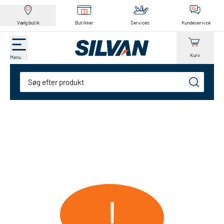
Vælg butik
Butikker
Services
Kundeservice
Kurv
Menu
Søg
!