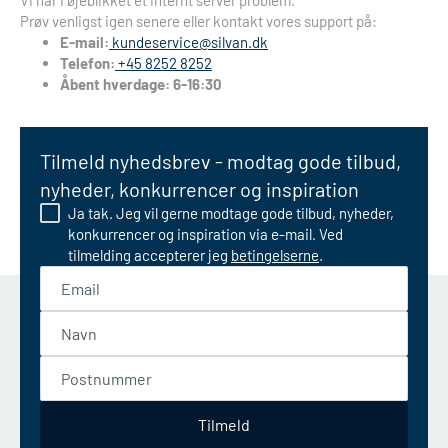
Vi har i øjeblikket et internt server problem.
Prøv venligst igen senere eller kontakt vores support på:
E-mail:
kundeservice@silvan.dk
Telefon:
+45 8252 8252
Åbent hverdage: 6-16:30
Tilmeld nyhedsbrev - modtag gode tilbud,
nyheder, konkurrencer og inspiration
Ja tak. Jeg vil gerne modtage gode tilbud, nyheder,
konkurrencer og inspiration via e-mail. Ved
tilmelding accepterer jeg
betingelserne
.
Email
Navn
Postnummer
Tilmeld