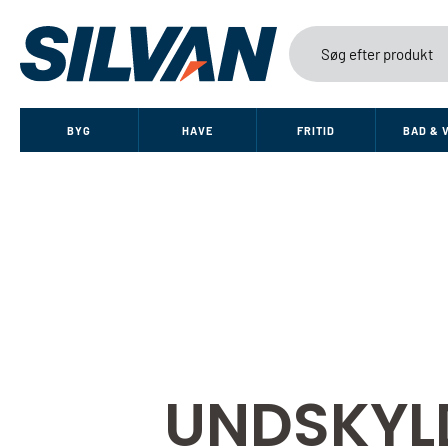
BYG
HAVE
FRITID
BAD & 
UNDSKYL