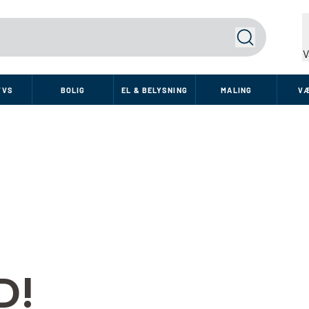
Søg
V
VVS
BOLIG
EL & BELYSNING
MALING
V
D!