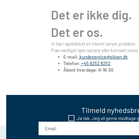
Det er ikke dig.
Det er os.
Vi har i øjeblikket et internt server problem.
Prøv venligst igen senere eller kontakt vores
E-mail:
kundeservice@silvan.dk
Telefon:
+45 8252 8252
Åbent hverdage: 6-16:30
Tilmeld nyhedsbre
Ja tak. Jeg vil gerne modtage g
Email