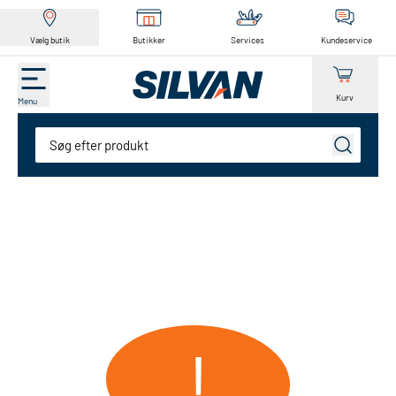
Vælg butik
Butikker
Services
Kundeservice
Kurv
Menu
Søg
!