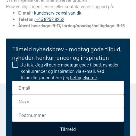
Vi har i øjeblikket et internt server problem.
Prøv venligst igen senere eller kontakt vores support på:
E-mail:
kundeservice@silvan.dk
Telefon:
+45 8252 8252
Åbent hverdage: 9-17, lørdag/søndag/helligdage: 9-16
Tilmeld nyhedsbrev - modtag gode tilbud,
nyheder, konkurrencer og inspiration
Ja tak. Jeg vil gerne modtage gode tilbud, nyheder,
konkurrencer og inspiration via e-mail. Ved
tilmelding accepterer jeg
betingelserne
.
Email
Navn
Postnummer
Tilmeld