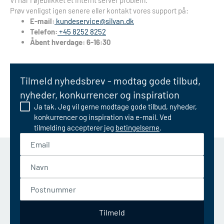
Vi har i øjeblikket et internt server problem.
Prøv venligst igen senere eller kontakt vores support på:
E-mail:
kundeservice@silvan.dk
Telefon:
+45 8252 8252
Åbent hverdage: 6-16:30
Tilmeld nyhedsbrev - modtag gode tilbud,
nyheder, konkurrencer og inspiration
Ja tak. Jeg vil gerne modtage gode tilbud, nyheder,
konkurrencer og inspiration via e-mail. Ved
tilmelding accepterer jeg
betingelserne
.
Email
Navn
Postnummer
Tilmeld