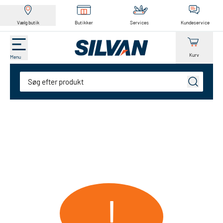
Vælg butik
Butikker
Services
Kundeservice
Kurv
Menu
Søg
!