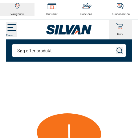
Vælg butik
Butikker
Services
Kundeservice
Kurv
Menu
Søg
!