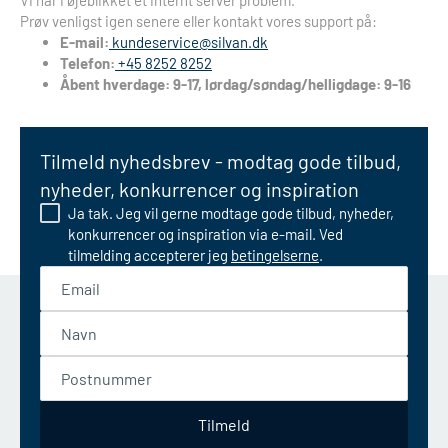
Vi har i øjeblikket et internt server problem.
Prøv venligst igen senere eller kontakt vores support på:
E-mail:
kundeservice@silvan.dk
Telefon:
+45 8252 8252
Åbent hverdage: 9-17, lørdag/søndag/helligdage: 9-16
Tilmeld nyhedsbrev - modtag gode tilbud,
nyheder, konkurrencer og inspiration
Ja tak. Jeg vil gerne modtage gode tilbud, nyheder,
konkurrencer og inspiration via e-mail. Ved
tilmelding accepterer jeg
betingelserne
.
Email
Navn
Postnummer
Tilmeld