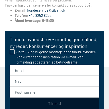
Vi har i øjeblikket et internt server problem.
Prøv venligst igen senere eller kontakt vores support på:
E-mail:
kundeservice@silvan.dk
Telefon:
+45 8252 8252
Åbent hverdage: 6-16:30
Tilmeld nyhedsbrev - modtag gode tilbud,
nyheder, konkurrencer og inspiration
Ja tak. Jeg vil gerne modtage gode tilbud, nyheder,
konkurrencer og inspiration via e-mail. Ved
tilmelding accepterer jeg
betingelserne
.
Email
Navn
Postnummer
Tilmeld