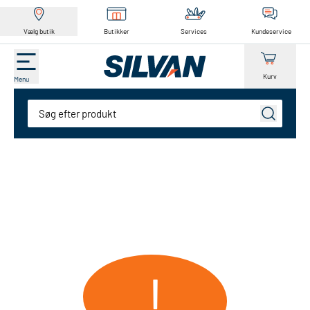
Vælg butik
Butikker
Services
Kundeservice
Kurv
Menu
Søg
!