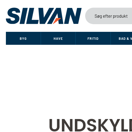
BYG
HAVE
FRITID
BAD & 
UNDSKYL