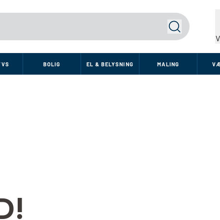
Søg
V
VVS
BOLIG
EL & BELYSNING
MALING
V
D!