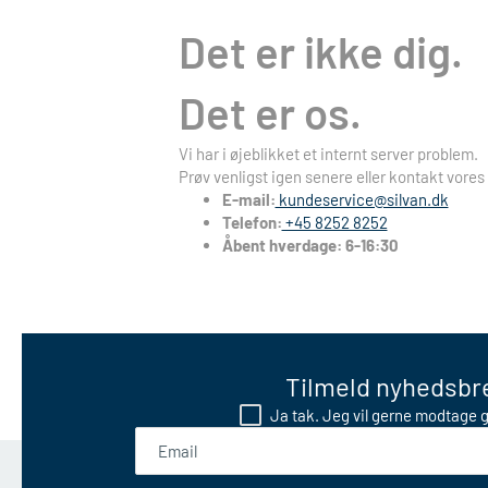
Det er ikke dig.
Det er os.
Vi har i øjeblikket et internt server problem.
Prøv venligst igen senere eller kontakt vores
E-mail:
kundeservice@silvan.dk
Telefon:
+45 8252 8252
Åbent hverdage: 6-16:30
Tilmeld nyhedsbre
Ja tak. Jeg vil gerne modtage g
Email