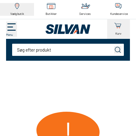
Vælg butik
Butikker
Services
Kundeservice
Kurv
Menu
Søg
!