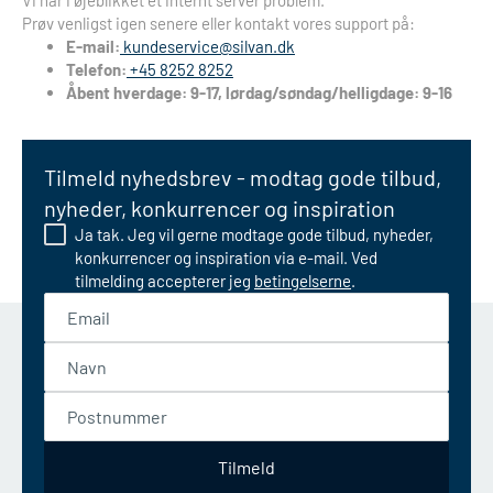
Vi har i øjeblikket et internt server problem.
Prøv venligst igen senere eller kontakt vores support på:
E-mail:
kundeservice@silvan.dk
Telefon:
+45 8252 8252
Åbent hverdage: 9-17, lørdag/søndag/helligdage: 9-16
Tilmeld nyhedsbrev - modtag gode tilbud,
nyheder, konkurrencer og inspiration
Ja tak. Jeg vil gerne modtage gode tilbud, nyheder,
konkurrencer og inspiration via e-mail. Ved
tilmelding accepterer jeg
betingelserne
.
Email
Navn
Postnummer
Tilmeld