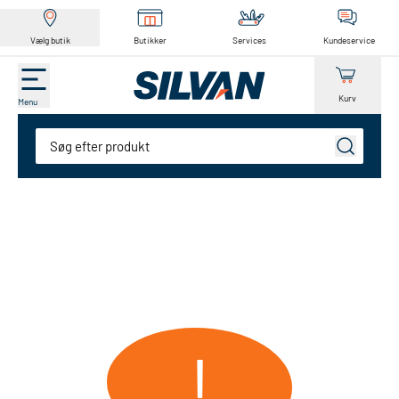
Vælg butik
Butikker
Services
Kundeservice
Kurv
Menu
Søg
!