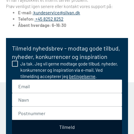
Vi har i øjeblikket et internt server problem.
Prøv venligst igen senere eller kontakt vores support på:
E-mail:
kundeservice@silvan.dk
Telefon:
+45 8252 8252
Åbent hverdage: 6-16:30
Tilmeld nyhedsbrev - modtag gode tilbud,
nyheder, konkurrencer og inspiration
Ja tak. Jeg vil gerne modtage gode tilbud, nyheder,
konkurrencer og inspiration via e-mail. Ved
tilmelding accepterer jeg
betingelserne
.
Email
Navn
Postnummer
Tilmeld