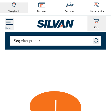
Vælg butik
Butikker
Services
Kundeservice
Kurv
Menu
Søg
!