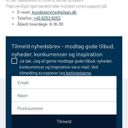
Vi har i øjeblikket et internt server problem.
Prøv venligst igen senere eller kontakt vores support på:
E-mail:
kundeservice@silvan.dk
Telefon:
+45 8252 8252
Åbent hverdage: 6-16:30
Tilmeld nyhedsbrev - modtag gode tilbud,
nyheder, konkurrencer og inspiration
Ja tak. Jeg vil gerne modtage gode tilbud, nyheder,
konkurrencer og inspiration via e-mail. Ved
tilmelding accepterer jeg
betingelserne
.
Email
Navn
Postnummer
Tilmeld