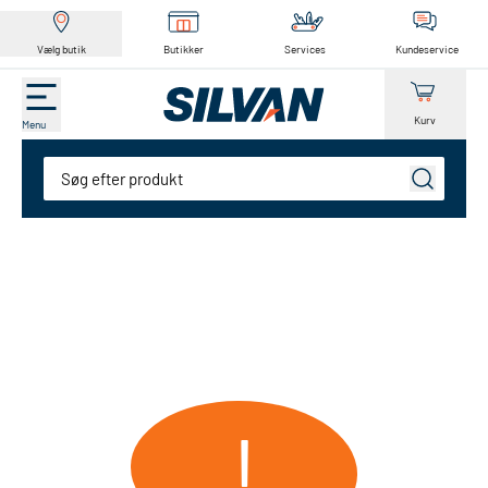
Vælg butik
Butikker
Services
Kundeservice
Kurv
Menu
Søg
!