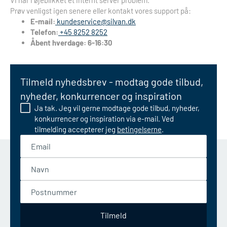
Vi har i øjeblikket et internt server problem.
Prøv venligst igen senere eller kontakt vores support på:
E-mail:
kundeservice@silvan.dk
Telefon:
+45 8252 8252
Åbent hverdage: 6-16:30
Tilmeld nyhedsbrev - modtag gode tilbud,
nyheder, konkurrencer og inspiration
Ja tak. Jeg vil gerne modtage gode tilbud, nyheder,
konkurrencer og inspiration via e-mail. Ved
tilmelding accepterer jeg
betingelserne
.
Email
Navn
Postnummer
Tilmeld