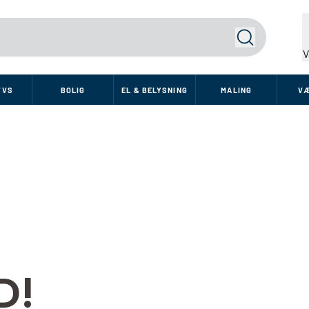
Søg
V
VVS
BOLIG
EL & BELYSNING
MALING
V
D!