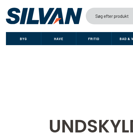
BYG
HAVE
FRITID
BAD & 
UNDSKYL