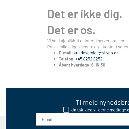
Det er ikke dig.
Det er os.
Vi har i øjeblikket et internt server problem.
Prøv venligst igen senere eller kontakt vores
E-mail:
kundeservice@silvan.dk
Telefon:
+45 8252 8252
Åbent hverdage: 6-16:30
Tilmeld nyhedsbre
Ja tak. Jeg vil gerne modtage g
Email