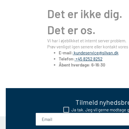
Det er ikke dig.
Det er os.
Vi har i øjeblikket et internt server problem.
Prøv venligst igen senere eller kontakt vores
E-mail:
kundeservice@silvan.dk
Telefon:
+45 8252 8252
Åbent hverdage: 6-16:30
Tilmeld nyhedsbre
Ja tak. Jeg vil gerne modtage g
Email