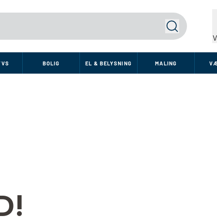
Søg
V
VVS
BOLIG
EL & BELYSNING
MALING
V
D!