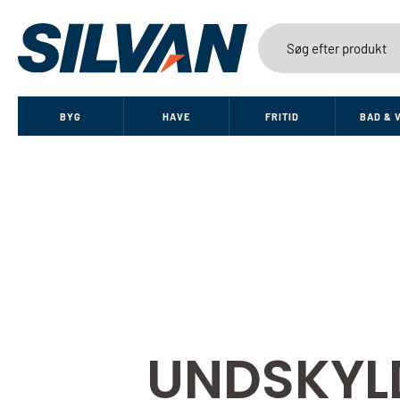
BYG
HAVE
FRITID
BAD & 
UNDSKYL