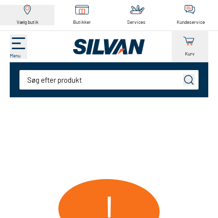
Vælg butik
Butikker
Services
Kundeservice
Kurv
Menu
Søg
!