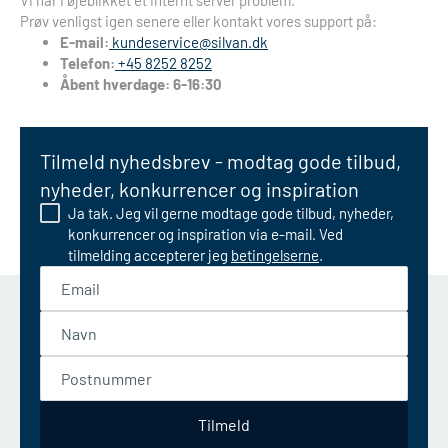
Vi har i øjeblikket et internt server problem.
Prøv venligst igen senere eller kontakt vores support på:
E-mail:
kundeservice@silvan.dk
Telefon:
+45 8252 8252
Åbent hverdage: 6-16:30
Tilmeld nyhedsbrev - modtag gode tilbud,
nyheder, konkurrencer og inspiration
Ja tak. Jeg vil gerne modtage gode tilbud, nyheder,
konkurrencer og inspiration via e-mail. Ved
tilmelding accepterer jeg
betingelserne
.
Email
Navn
Postnummer
Tilmeld