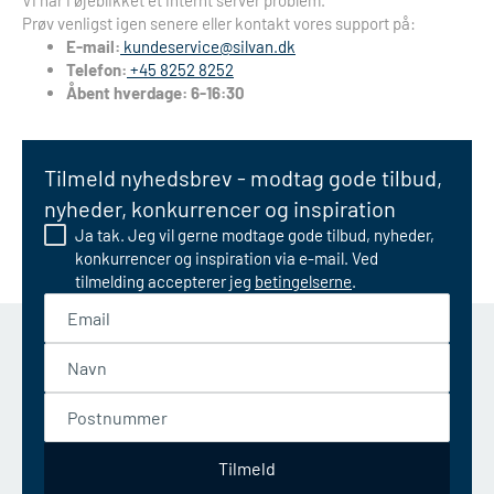
Vi har i øjeblikket et internt server problem.
Prøv venligst igen senere eller kontakt vores support på:
E-mail:
kundeservice@silvan.dk
Telefon:
+45 8252 8252
Åbent hverdage: 6-16:30
Tilmeld nyhedsbrev - modtag gode tilbud,
nyheder, konkurrencer og inspiration
Ja tak. Jeg vil gerne modtage gode tilbud, nyheder,
konkurrencer og inspiration via e-mail. Ved
tilmelding accepterer jeg
betingelserne
.
Email
Navn
Postnummer
Tilmeld