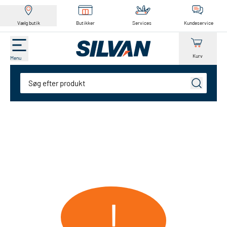
Vælg butik
Butikker
Services
Kundeservice
Kurv
Menu
Søg
!