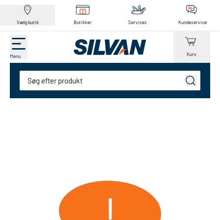
Vælg butik
Butikker
Services
Kundeservice
Kurv
Menu
Søg
!