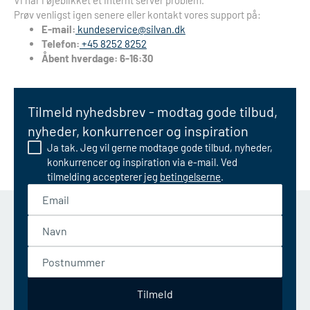
Vi har i øjeblikket et internt server problem.
Prøv venligst igen senere eller kontakt vores support på:
E-mail:
kundeservice@silvan.dk
Telefon:
+45 8252 8252
Åbent hverdage: 6-16:30
Tilmeld nyhedsbrev - modtag gode tilbud,
nyheder, konkurrencer og inspiration
Ja tak. Jeg vil gerne modtage gode tilbud, nyheder,
konkurrencer og inspiration via e-mail. Ved
tilmelding accepterer jeg
betingelserne
.
Email
Navn
Postnummer
Tilmeld