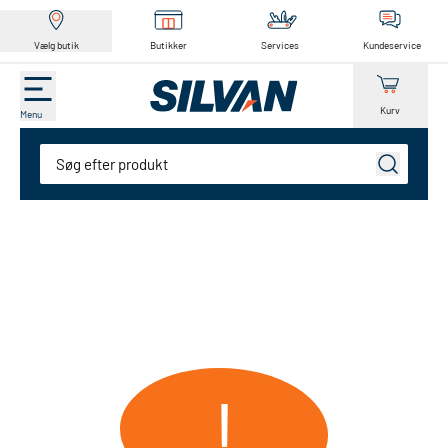
Vælg butik
Butikker
Services
Kundeservice
Kurv
Menu
Søg
!