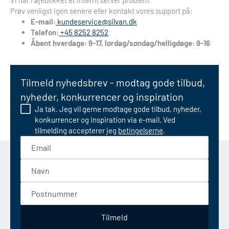
Vi har i øjeblikket et internt server problem.
Prøv venligst igen senere eller kontakt vores support på:
E-mail:
kundeservice@silvan.dk
Telefon:
+45 8252 8252
Åbent hverdage: 9-17, lørdag/søndag/helligdage: 9-16
Tilmeld nyhedsbrev - modtag gode tilbud,
nyheder, konkurrencer og inspiration
Ja tak. Jeg vil gerne modtage gode tilbud, nyheder,
konkurrencer og inspiration via e-mail. Ved
tilmelding accepterer jeg
betingelserne
.
Email
Navn
Postnummer
Tilmeld