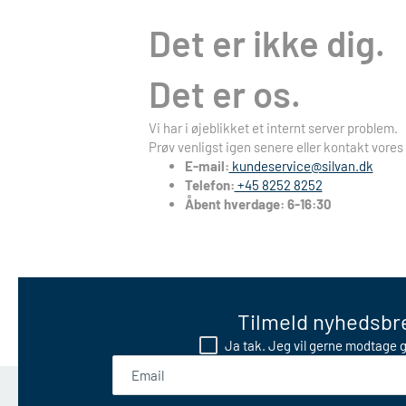
Det er ikke dig.
Det er os.
Vi har i øjeblikket et internt server problem.
Prøv venligst igen senere eller kontakt vores
E-mail:
kundeservice@silvan.dk
Telefon:
+45 8252 8252
Åbent hverdage: 6-16:30
Tilmeld nyhedsbre
Ja tak. Jeg vil gerne modtage g
Email