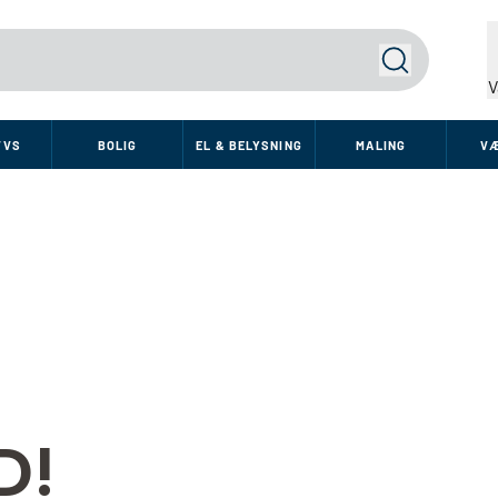
Søg
V
VVS
BOLIG
EL & BELYSNING
MALING
V
D!