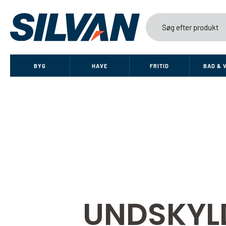
BYG
HAVE
FRITID
BAD & 
UNDSKYL