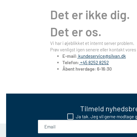
Det er ikke dig.
Det er os.
Vi har i øjeblikket et internt server problem.
Prøv venligst igen senere eller kontakt vores
E-mail:
kundeservice@silvan.dk
Telefon:
+45 8252 8252
Åbent hverdage: 6-16:30
Tilmeld nyhedsbre
Ja tak. Jeg vil gerne modtage g
Email