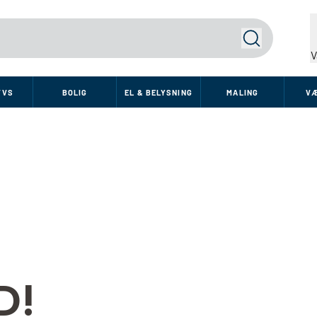
Søg
V
VVS
BOLIG
EL & BELYSNING
MALING
V
D!