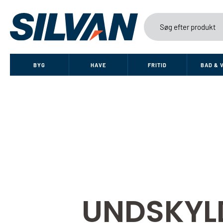
BYG
HAVE
FRITID
BAD & 
UNDSKYL