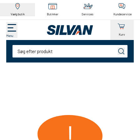
Vælg butik
Butikker
Services
Kundeservice
Kurv
Menu
Søg
!