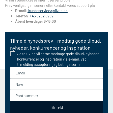
Vi har i øjeblikket et internt server problem.
Prøv venligst igen senere eller kontakt vores support på:
E-mail:
kundeservice@silvan.dk
Telefon:
+45 8252 8252
Åbent hverdage: 6-16:30
Tilmeld nyhedsbrev - modtag gode tilbud,
nyheder, konkurrencer og inspiration
Ja tak. Jeg vil gerne modtage gode tilbud, nyheder,
konkurrencer og inspiration via e-mail. Ved
tilmelding accepterer jeg
betingelserne
.
Email
Navn
Postnummer
Tilmeld