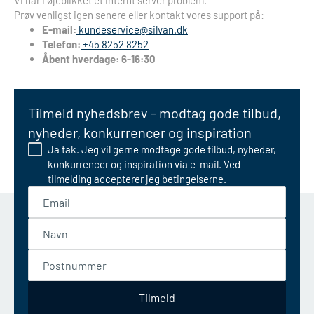
Vi har i øjeblikket et internt server problem.
Prøv venligst igen senere eller kontakt vores support på:
E-mail:
kundeservice@silvan.dk
Telefon:
+45 8252 8252
Åbent hverdage: 6-16:30
Tilmeld nyhedsbrev - modtag gode tilbud,
nyheder, konkurrencer og inspiration
Ja tak. Jeg vil gerne modtage gode tilbud, nyheder,
konkurrencer og inspiration via e-mail. Ved
tilmelding accepterer jeg
betingelserne
.
Email
Navn
Postnummer
Tilmeld