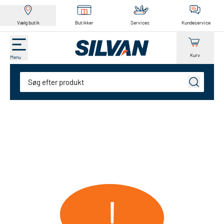
Vælg butik
Butikker
Services
Kundeservice
Kurv
Menu
Søg
!