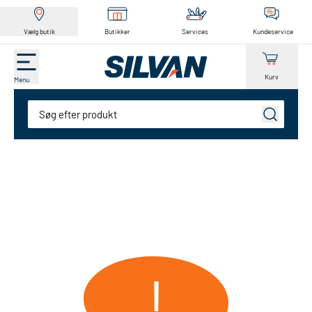
Vælg butik
Butikker
Services
Kundeservice
Kurv
Menu
Søg
!