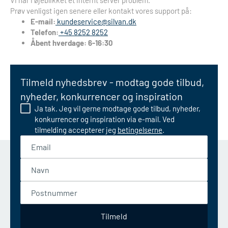
Vi har i øjeblikket et internt server problem.
Prøv venligst igen senere eller kontakt vores support på:
E-mail:
kundeservice@silvan.dk
Telefon:
+45 8252 8252
Åbent hverdage: 6-16:30
Tilmeld nyhedsbrev - modtag gode tilbud,
nyheder, konkurrencer og inspiration
Ja tak. Jeg vil gerne modtage gode tilbud, nyheder,
konkurrencer og inspiration via e-mail. Ved
tilmelding accepterer jeg
betingelserne
.
Email
Navn
Postnummer
Tilmeld