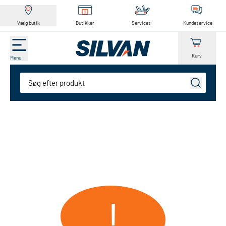
Vælg butik
Butikker
Services
Kundeservice
Kurv
Menu
Søg
!