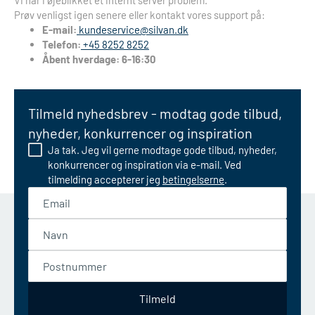
Vi har i øjeblikket et internt server problem.
Prøv venligst igen senere eller kontakt vores support på:
E-mail:
kundeservice@silvan.dk
Telefon:
+45 8252 8252
Åbent hverdage: 6-16:30
Tilmeld nyhedsbrev - modtag gode tilbud,
nyheder, konkurrencer og inspiration
Ja tak. Jeg vil gerne modtage gode tilbud, nyheder,
konkurrencer og inspiration via e-mail. Ved
tilmelding accepterer jeg
betingelserne
.
Email
Navn
Postnummer
Tilmeld