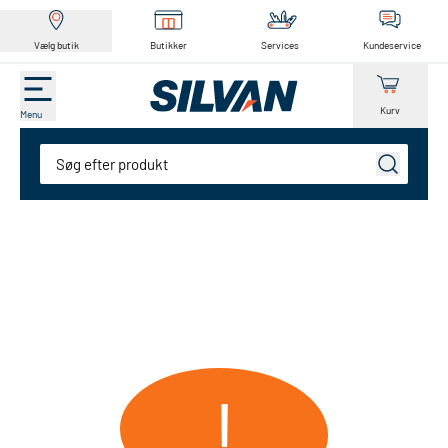
Vælg butik
Butikker
Services
Kundeservice
Kurv
Menu
Søg
!