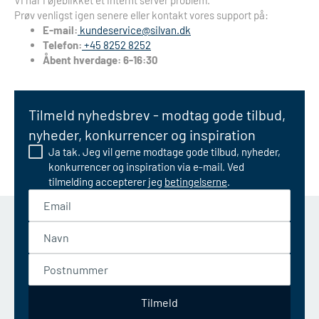
Vi har i øjeblikket et internt server problem.
Prøv venligst igen senere eller kontakt vores support på:
E-mail:
kundeservice@silvan.dk
Telefon:
+45 8252 8252
Åbent hverdage: 6-16:30
Tilmeld nyhedsbrev - modtag gode tilbud,
nyheder, konkurrencer og inspiration
Ja tak. Jeg vil gerne modtage gode tilbud, nyheder,
konkurrencer og inspiration via e-mail. Ved
tilmelding accepterer jeg
betingelserne
.
Email
Navn
Postnummer
Tilmeld