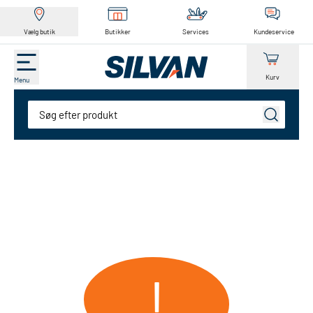
Vælg butik
Butikker
Services
Kundeservice
Kurv
Menu
Søg
!