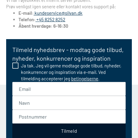
Vi har i øjeblikket et internt server problem.
Prøv venligst igen senere eller kontakt vores support på:
E-mail:
kundeservice@silvan.dk
Telefon:
+45 8252 8252
Åbent hverdage: 6-16:30
Tilmeld nyhedsbrev - modtag gode tilbud,
nyheder, konkurrencer og inspiration
Ja tak. Jeg vil gerne modtage gode tilbud, nyheder,
konkurrencer og inspiration via e-mail. Ved
tilmelding accepterer jeg
betingelserne
.
Email
Navn
Postnummer
Tilmeld