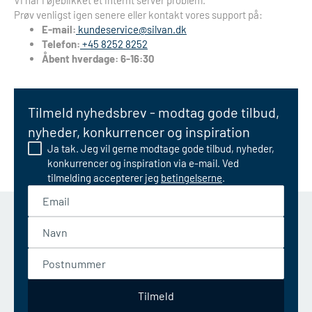
Vi har i øjeblikket et internt server problem.
Prøv venligst igen senere eller kontakt vores support på:
E-mail:
kundeservice@silvan.dk
Telefon:
+45 8252 8252
Åbent hverdage: 6-16:30
Tilmeld nyhedsbrev - modtag gode tilbud,
nyheder, konkurrencer og inspiration
Ja tak. Jeg vil gerne modtage gode tilbud, nyheder,
konkurrencer og inspiration via e-mail. Ved
tilmelding accepterer jeg
betingelserne
.
Email
Navn
Postnummer
Tilmeld