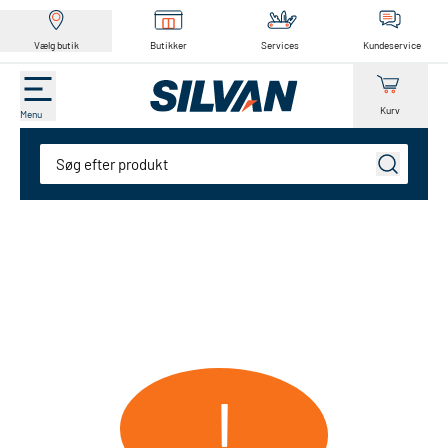
Vælg butik
Butikker
Services
Kundeservice
Kurv
Menu
Søg
!