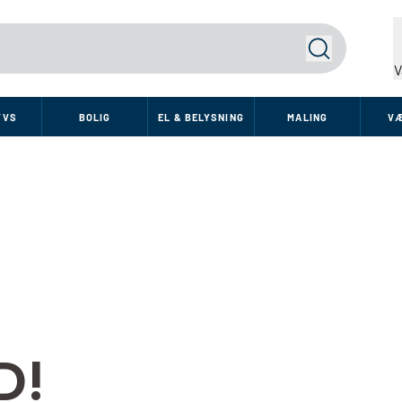
Søg
V
VVS
BOLIG
EL & BELYSNING
MALING
V
D!