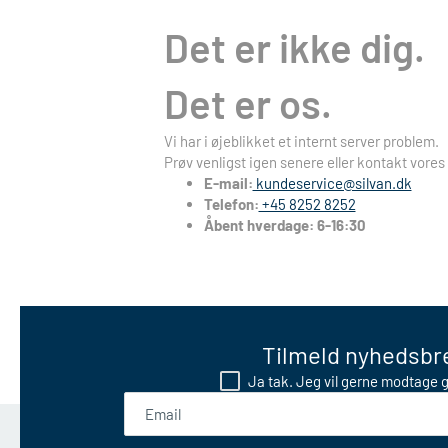
Det er ikke dig.
Det er os.
Vi har i øjeblikket et internt server problem.
Prøv venligst igen senere eller kontakt vores
E-mail:
kundeservice@silvan.dk
Telefon:
+45 8252 8252
Åbent hverdage: 6-16:30
Tilmeld nyhedsbre
Ja tak. Jeg vil gerne modtage g
Email