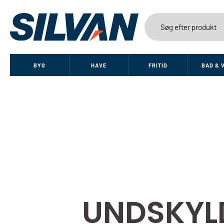
BYG
HAVE
FRITID
BAD & 
UNDSKYL