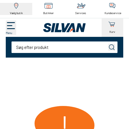
Vælg butik
Butikker
Services
Kundeservice
Kurv
Menu
Søg
!