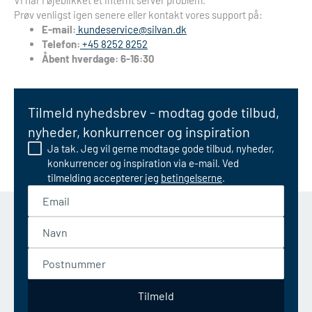
Vi har i øjeblikket et internt server problem.
Prøv venligst igen senere eller kontakt vores support på:
E-mail:
kundeservice@silvan.dk
Telefon:
+45 8252 8252
Åbent hverdage: 6-16:30
Tilmeld nyhedsbrev - modtag gode tilbud,
nyheder, konkurrencer og inspiration
Ja tak. Jeg vil gerne modtage gode tilbud, nyheder,
konkurrencer og inspiration via e-mail. Ved
tilmelding accepterer jeg
betingelserne
.
Email
Navn
Postnummer
Tilmeld