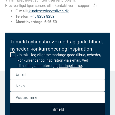
Vi har i øjeblikket et internt server problem.
Prøv venligst igen senere eller kontakt vores support på:
E-mail:
kundeservice@silvan.dk
Telefon:
+45 8252 8252
Åbent hverdage: 6-16:30
Tilmeld nyhedsbrev - modtag gode tilbud,
nyheder, konkurrencer og inspiration
Ja tak. Jeg vil gerne modtage gode tilbud, nyheder,
konkurrencer og inspiration via e-mail. Ved
tilmelding accepterer jeg
betingelserne
.
Email
Navn
Postnummer
Tilmeld