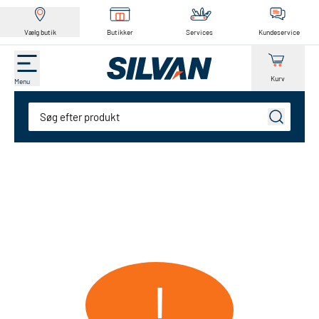
Vælg butik
Butikker
Services
Kundeservice
Kurv
Menu
Søg
!