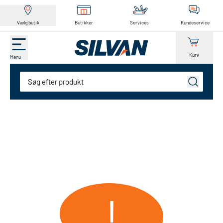
Vælg butik
Butikker
Services
Kundeservice
Kurv
Menu
Søg
!