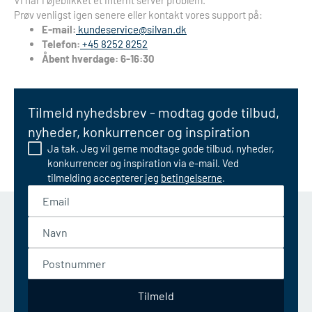
Vi har i øjeblikket et internt server problem.
Prøv venligst igen senere eller kontakt vores support på:
E-mail:
kundeservice@silvan.dk
Telefon:
+45 8252 8252
Åbent hverdage: 6-16:30
Tilmeld nyhedsbrev - modtag gode tilbud,
nyheder, konkurrencer og inspiration
Ja tak. Jeg vil gerne modtage gode tilbud, nyheder,
konkurrencer og inspiration via e-mail. Ved
tilmelding accepterer jeg
betingelserne
.
Email
Navn
Postnummer
Tilmeld