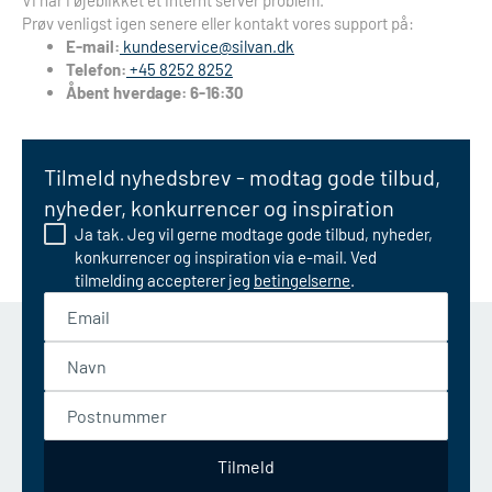
Vi har i øjeblikket et internt server problem.
Prøv venligst igen senere eller kontakt vores support på:
E-mail:
kundeservice@silvan.dk
Telefon:
+45 8252 8252
Åbent hverdage: 6-16:30
Tilmeld nyhedsbrev - modtag gode tilbud,
nyheder, konkurrencer og inspiration
Ja tak. Jeg vil gerne modtage gode tilbud, nyheder,
konkurrencer og inspiration via e-mail. Ved
tilmelding accepterer jeg
betingelserne
.
Email
Navn
Postnummer
Tilmeld