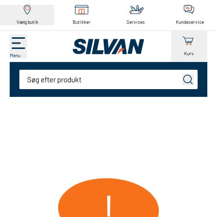
Vælg butik
Butikker
Services
Kundeservice
Kurv
Menu
Søg
!