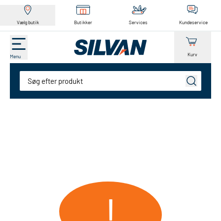
Vælg butik
Butikker
Services
Kundeservice
Kurv
Menu
Søg
!