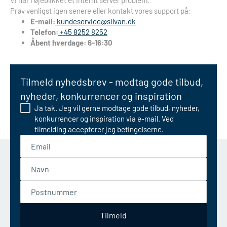
Vi har i øjeblikket et internt server problem.
Prøv venligst igen senere eller kontakt vores support på:
E-mail:
kundeservice@silvan.dk
Telefon:
+45 8252 8252
Åbent hverdage: 6-16:30
Tilmeld nyhedsbrev - modtag gode tilbud,
nyheder, konkurrencer og inspiration
Ja tak. Jeg vil gerne modtage gode tilbud, nyheder,
konkurrencer og inspiration via e-mail. Ved
tilmelding accepterer jeg
betingelserne
.
Email
Navn
Postnummer
Tilmeld