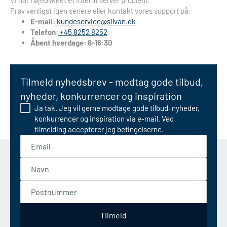
Vi har i øjeblikket et internt server problem.
Prøv venligst igen senere eller kontakt vores support på:
E-mail:
kundeservice@silvan.dk
Telefon:
+45 8252 8252
Åbent hverdage: 6-16:30
Tilmeld nyhedsbrev - modtag gode tilbud,
nyheder, konkurrencer og inspiration
Ja tak. Jeg vil gerne modtage gode tilbud, nyheder,
konkurrencer og inspiration via e-mail. Ved
tilmelding accepterer jeg
betingelserne
.
Email
Navn
Postnummer
Tilmeld