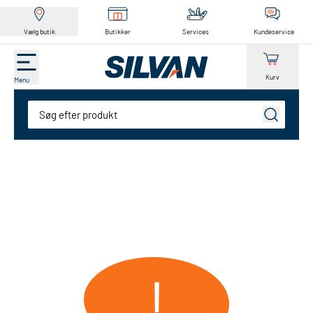
Vælg butik
Butikker
Services
Kundeservice
Kurv
Menu
Søg
!