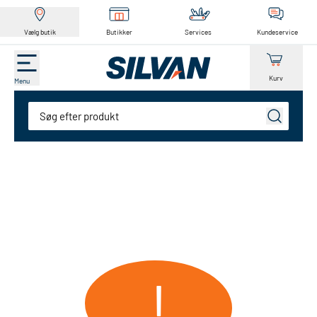
Vælg butik
Butikker
Services
Kundeservice
Kurv
Menu
Søg
!