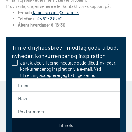
Vi har i øjeblikket et internt server problem.
Prøv venligst igen senere eller kontakt vores support på:
E-mail:
kundeservice@silvan.dk
Telefon:
+45 8252 8252
Åbent hverdage: 6-16:30
Tilmeld nyhedsbrev - modtag gode tilbud,
nyheder, konkurrencer og inspiration
Ja tak. Jeg vil gerne modtage gode tilbud, nyheder,
konkurrencer og inspiration via e-mail. Ved
tilmelding accepterer jeg
betingelserne
.
Email
Navn
Postnummer
Tilmeld