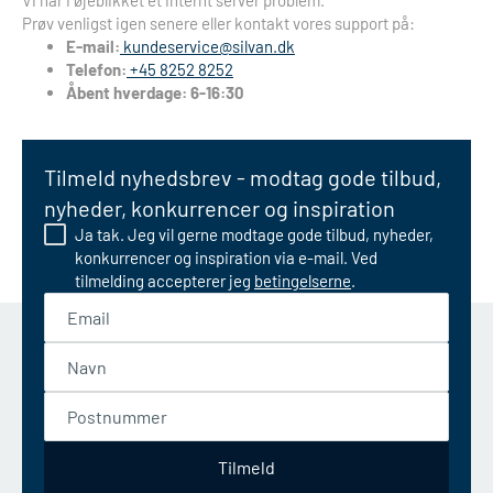
Vi har i øjeblikket et internt server problem.
Prøv venligst igen senere eller kontakt vores support på:
E-mail:
kundeservice@silvan.dk
Telefon:
+45 8252 8252
Åbent hverdage: 6-16:30
Tilmeld nyhedsbrev - modtag gode tilbud,
nyheder, konkurrencer og inspiration
Ja tak. Jeg vil gerne modtage gode tilbud, nyheder,
konkurrencer og inspiration via e-mail. Ved
tilmelding accepterer jeg
betingelserne
.
Email
Navn
Postnummer
Tilmeld