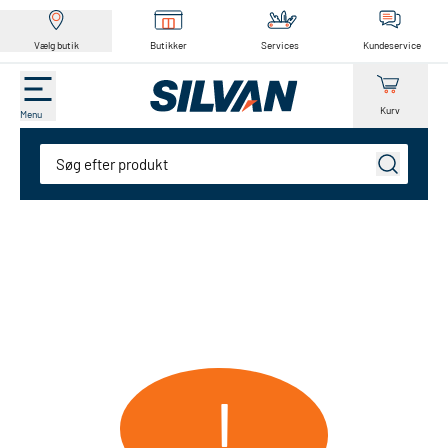
Vælg butik
Butikker
Services
Kundeservice
Kurv
Menu
Søg
!