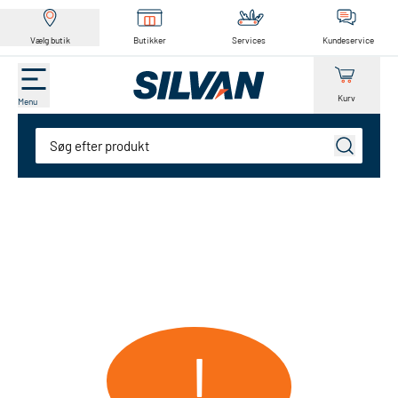
Vælg butik
Butikker
Services
Kundeservice
Kurv
Menu
Søg
!