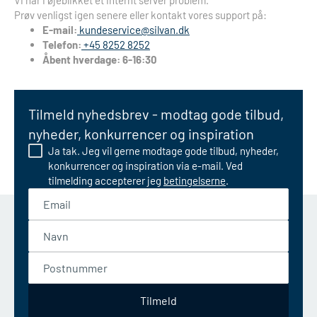
Vi har i øjeblikket et internt server problem.
Prøv venligst igen senere eller kontakt vores support på:
E-mail:
kundeservice@silvan.dk
Telefon:
+45 8252 8252
Åbent hverdage: 6-16:30
Tilmeld nyhedsbrev - modtag gode tilbud,
nyheder, konkurrencer og inspiration
Ja tak. Jeg vil gerne modtage gode tilbud, nyheder,
konkurrencer og inspiration via e-mail. Ved
tilmelding accepterer jeg
betingelserne
.
Email
Navn
Postnummer
Tilmeld