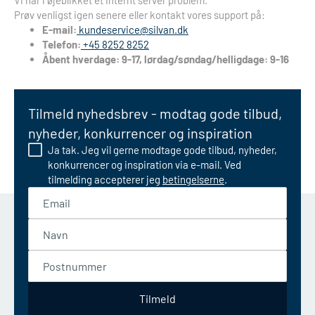
Vi har i øjeblikket et internt server problem.
Prøv venligst igen senere eller kontakt vores support på:
E-mail:
kundeservice@silvan.dk
Telefon:
+45 8252 8252
Åbent hverdage: 9-17, lørdag/søndag/helligdage: 9-16
Tilmeld nyhedsbrev - modtag gode tilbud,
nyheder, konkurrencer og inspiration
Ja tak. Jeg vil gerne modtage gode tilbud, nyheder,
konkurrencer og inspiration via e-mail. Ved
tilmelding accepterer jeg
betingelserne
.
Email
Navn
Postnummer
Tilmeld