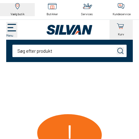
Vælg butik
Butikker
Services
Kundeservice
Kurv
Menu
Søg
!