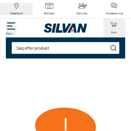
Vælg butik
Butikker
Services
Kundeservice
Kurv
Menu
Søg
!