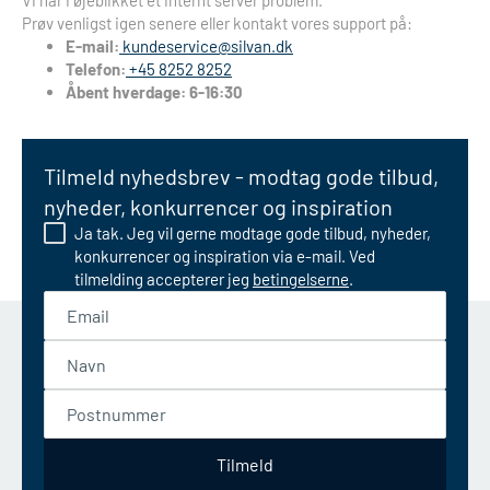
Vi har i øjeblikket et internt server problem.
Prøv venligst igen senere eller kontakt vores support på:
E-mail:
kundeservice@silvan.dk
Telefon:
+45 8252 8252
Åbent hverdage: 6-16:30
Tilmeld nyhedsbrev - modtag gode tilbud,
nyheder, konkurrencer og inspiration
Ja tak. Jeg vil gerne modtage gode tilbud, nyheder,
konkurrencer og inspiration via e-mail. Ved
tilmelding accepterer jeg
betingelserne
.
Email
Navn
Postnummer
Tilmeld