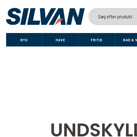
BYG
HAVE
FRITID
BAD & 
UNDSKYL