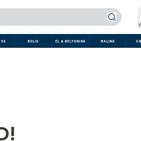
Søg
V
VVS
BOLIG
EL & BELYSNING
MALING
V
D!