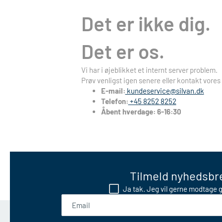
Det er ikke dig.
Det er os.
Vi har i øjeblikket et internt server problem.
Prøv venligst igen senere eller kontakt vores
E-mail:
kundeservice@silvan.dk
Telefon:
+45 8252 8252
Åbent hverdage: 6-16:30
Tilmeld nyhedsbre
Ja tak. Jeg vil gerne modtage g
Email