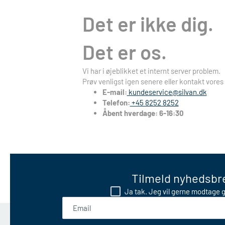
Det er ikke dig.
Det er os.
Vi har i øjeblikket et internt server problem.
Prøv venligst igen senere eller kontakt vores
E-mail:
kundeservice@silvan.dk
Telefon:
+45 8252 8252
Åbent hverdage: 6-16:30
Tilmeld nyhedsbre
Ja tak. Jeg vil gerne modtage g
Email