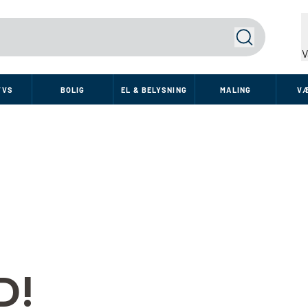
Søg
V
VVS
BOLIG
EL & BELYSNING
MALING
V
D!