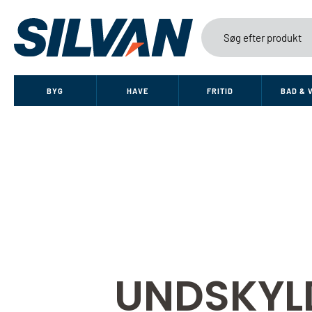
BYG
HAVE
FRITID
BAD & 
UNDSKYL