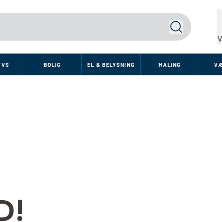
Søg
V
VVS
BOLIG
EL & BELYSNING
MALING
V
D!