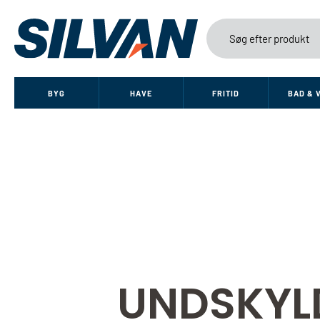
BYG
HAVE
FRITID
BAD & 
UNDSKYL