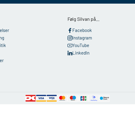
Følg Silvan på...
elser
Facebook
ing
Instagram
tik
YouTube
LinkedIn
er