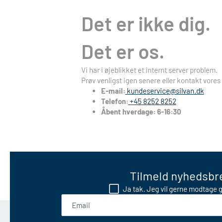
Det er ikke dig.
Det er os.
Vi har i øjeblikket et internt server problem.
Prøv venligst igen senere eller kontakt vores
E-mail:
kundeservice@silvan.dk
Telefon:
+45 8252 8252
Åbent hverdage: 6-16:30
Tilmeld nyhedsbre
Ja tak. Jeg vil gerne modtage g
Email