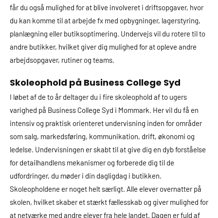
får du også mulighed for at blive involveret i driftsopgaver, hvor
du kan komme til at arbejde fx med opbygninger, lagerstyring,
planlægning eller butiksoptimering. Undervejs vil du rotere til to
andre butikker, hvilket giver dig mulighed for at opleve andre
arbejdsopgaver, rutiner og teams.
Skoleophold på Business College Syd
I løbet af de to år deltager du i fire skoleophold af to ugers
varighed på Business College Syd i Mommark. Her vil du få en
intensiv og praktisk orienteret undervisning inden for områder
som salg, markedsføring, kommunikation, drift, økonomi og
ledelse. Undervisningen er skabt til at give dig en dyb forståelse
for detailhandlens mekanismer og forberede dig til de
udfordringer, du møder i din dagligdag i butikken.
Skoleopholdene er noget helt særligt. Alle elever overnatter på
skolen, hvilket skaber et stærkt fællesskab og giver mulighed for
at netværke med andre elever fra hele landet. Dagen er fuld af