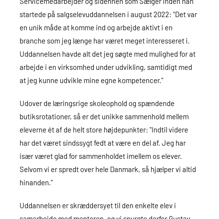
Servicemedarbejder og sidenhen som Sælger inden han
startede på salgselevuddannelsen i august 2022: "Det var
en unik måde at komme ind og arbejde aktivt i en
branche som jeg længe har været meget interesseret i.
Uddannelsen havde alt det jeg søgte med mulighed for at
arbejde i en virksomhed under udvikling, samtidigt med
at jeg kunne udvikle mine egne kompetencer."
Udover de læringsrige skoleophold og spændende
butiksrotationer, så er det unikke sammenhold mellem
eleverne ét af de helt store højdepunkter: "Indtil videre
har det været sindssygt fedt at være en del af. Jeg har
især været glad for sammenholdet imellem os elever.
Selvom vi er spredt over hele Danmark, så hjælper vi altid
hinanden.”
Uddannelsen er skræddersyet til den enkelte elev i
samarbejde med mentoren, og vi spurgte derfor Gustav