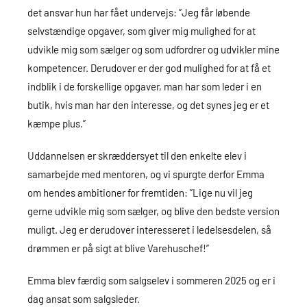
det ansvar hun har fået undervejs: ”Jeg får løbende
selvstændige opgaver, som giver mig mulighed for at
udvikle mig som sælger og som udfordrer og udvikler mine
kompetencer. Derudover er der god mulighed for at få et
indblik i de forskellige opgaver, man har som leder i en
butik, hvis man har den interesse, og det synes jeg er et
kæmpe plus.”
Uddannelsen er skræddersyet til den enkelte elev i
samarbejde med mentoren, og vi spurgte derfor Emma
om hendes ambitioner for fremtiden: ”Lige nu vil jeg
gerne udvikle mig som sælger, og blive den bedste version
muligt. Jeg er derudover interesseret i ledelsesdelen, så
drømmen er på sigt at blive Varehuschef!”
Emma blev færdig som salgselev i sommeren 2025 og er i
dag ansat som salgsleder.