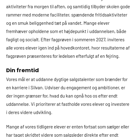
aktiviteter fra morgen til aften, og samtidig tilbyder skolen gode
rammer med moderne faciliteter, spændende fritidsaktiviteter
og en smuk beliggenhed tæt på vandet. Mange elever
fremhæver opholdene som et højdepunkt i uddannelsen, både
fagligt og socialt. Efter fagprøven i sommeren 2027, inviteres
alle vores elever igen ind på hovedkontoret, hvor resultaterne af
fagprøven præsenteres for ledelsen efterfulgt af en fejring.
Din fremtid
Vores mål er at uddanne dygtige salgstalenter som brænder for
en karriere i Silvan. Udviser du engagement og ambitioner, er
der ingen grænser for, hvad du kan opnå hos os efter endt
uddannelse. Vi prioriterer at fastholde vores elever og investere
i deres videre udvikling.
Mange af vores tidligere elever er enten fortsat som sælger eller
har taget skridtet videre som salgsleder direkte efter endt