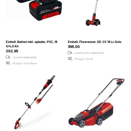
Einhell, Batteri inkl. oplader, PXC, 18
Einhell, Fliserenser, GE-CC 18 Li-Solo
395,00
V/4,0 Ah
202,95
Levering ikke tilgængeligt
Levering tilgængeligt
På lager i 1 butik
På lager i 45 butikker