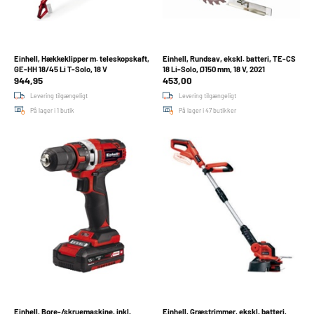
Einhell, Hækkeklipper m. teleskopskaft,
Einhell, Rundsav, ekskl. batteri, TE-CS
GE-HH 18/45 Li T-Solo, 18 V
18 Li-Solo, Ø150 mm, 18 V, 2021
944,95
453,00
Levering tilgængeligt
Levering tilgængeligt
På lager i 1 butik
På lager i 47 butikker
Einhell, Bore-/skruemaskine, inkl.
Einhell, Græstrimmer, ekskl. batteri,