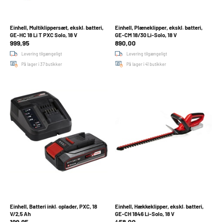
Einhell, Multiklippersæt, ekskl. batteri,
Einhell, Plæneklipper, ekskl. batteri,
GE-HC 18 Li T PXC Solo, 18 V
GE-CM 18/30 Li-Solo, 18 V
999,95
890,00
Levering tilgængeligt
Levering tilgængeligt
På lager i 37 butikker
På lager i 41 butikker
Einhell, Batteri inkl. oplader, PXC, 18
Einhell, Hækkeklipper, ekskl. batteri,
V/2,5 Ah
GE-CH 1846 Li-Solo, 18 V
199,95
458,00