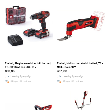
Einhell, Slagboremaskine, inkl. batteri,
Einhell, Multicutter, ekskl. batteri, TC-
TE-CD 18/40 Li-i + 64, 18 V
MG Li-Solo, 18 V
896,95
303,00
Levering tilgængeligt
Levering tilgængeligt
På lager i 46 butikker
På lager i 45 butikker