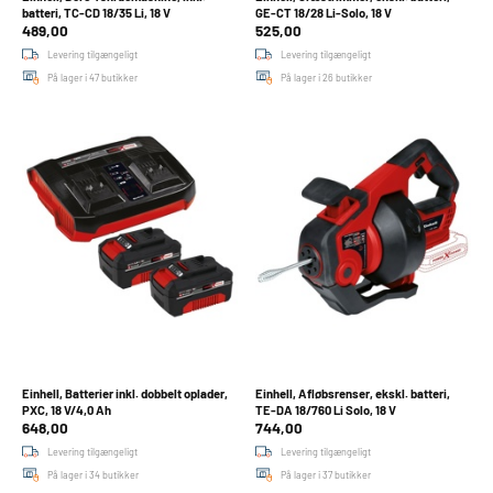
batteri, TC-CD 18/35 Li, 18 V
GE-CT 18/28 Li-Solo, 18 V
489,00
525,00
Levering tilgængeligt
Levering tilgængeligt
På lager i 47 butikker
På lager i 26 butikker
Einhell, Batterier inkl. dobbelt oplader,
Einhell, Afløbsrenser, ekskl. batteri,
PXC, 18 V/4,0 Ah
TE-DA 18/760 Li Solo, 18 V
648,00
744,00
Levering tilgængeligt
Levering tilgængeligt
På lager i 34 butikker
På lager i 37 butikker