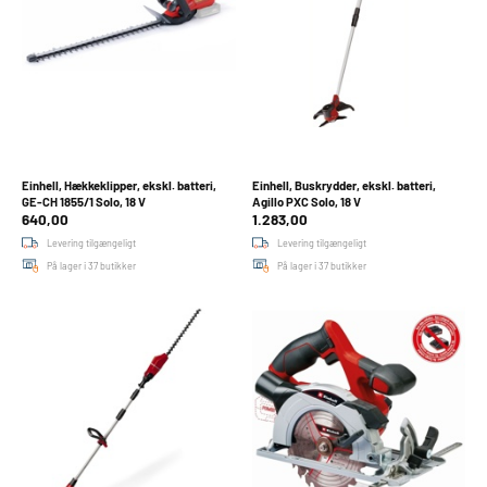
Einhell, Hækkeklipper, ekskl. batteri,
Einhell, Buskrydder, ekskl. batteri,
GE-CH 1855/1 Solo, 18 V
Agillo PXC Solo, 18 V
640,00
1.283,00
Levering tilgængeligt
Levering tilgængeligt
På lager i 37 butikker
På lager i 37 butikker