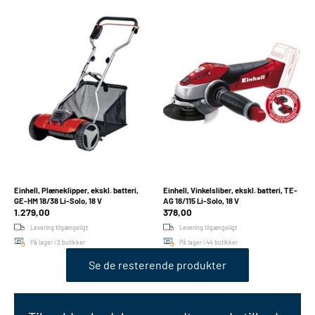
Einhell, Plæneklipper, ekskl. batteri,
Einhell, Vinkelsliber, ekskl. batteri, TE-
GE-HM 18/38 Li-Solo, 18 V
AG 18/115 Li-Solo, 18 V
1.279,00
378,00
Levering tilgængeligt
Levering tilgængeligt
På lager i 2 butikker
På lager i 44 butikker
Se de resterende produkter