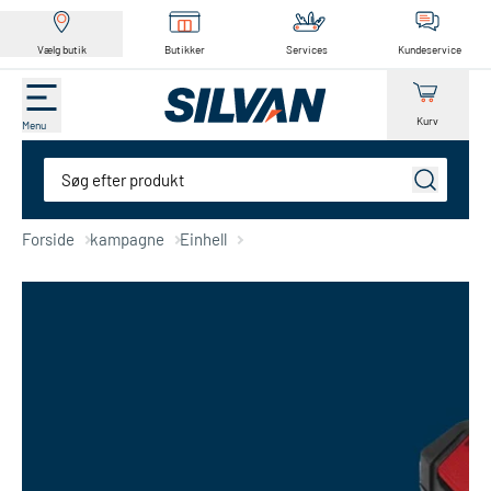
Vælg butik
Butikker
Services
Kundeservice
Kurv
Menu
Søg
Forside
kampagne
Einhell