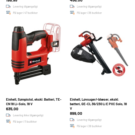
Levering tilgængeligt
Levering tilgængeligt
På lager i 47 butikker
På lager i 36 butikker
Einhell, Sømpistol, ekskl. Batteri, TE-
Einhell, Løvsuger/-blæser, ekskl.
CN 18 Li-Solo, 18 V
batteri, GE-CL 36/230 Li E PXC Solo, 18
635,00
V
899,00
Levering ikke tilgængeligt
Levering tilgængeligt
På lager i 11 butikker
På lager i 38 butikker