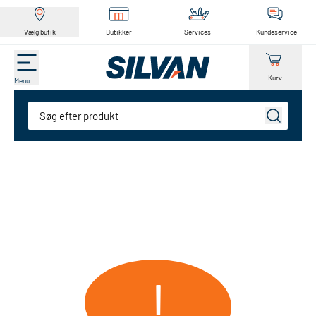
Vælg butik
Butikker
Services
Kundeservice
Kurv
Menu
Søg
!