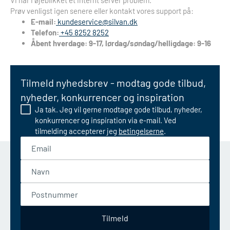
Vi har i øjeblikket et internt server problem.
Prøv venligst igen senere eller kontakt vores support på:
E-mail:
kundeservice@silvan.dk
Telefon:
+45 8252 8252
Åbent hverdage: 9-17, lørdag/søndag/helligdage: 9-16
Tilmeld nyhedsbrev - modtag gode tilbud,
nyheder, konkurrencer og inspiration
Ja tak. Jeg vil gerne modtage gode tilbud, nyheder,
konkurrencer og inspiration via e-mail. Ved
tilmelding accepterer jeg
betingelserne
.
Email
Navn
Postnummer
Tilmeld