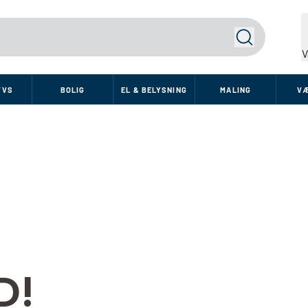
Søg
V
VVS
BOLIG
EL & BELYSNING
MALING
V
D!