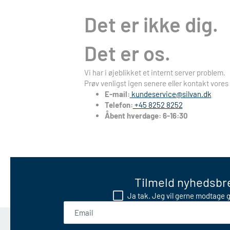
Det er ikke dig.
Det er os.
Vi har i øjeblikket et internt server problem.
Prøv venligst igen senere eller kontakt vores
E-mail:
kundeservice@silvan.dk
Telefon:
+45 8252 8252
Åbent hverdage: 6-16:30
Tilmeld nyhedsbre
Ja tak. Jeg vil gerne modtage g
Email