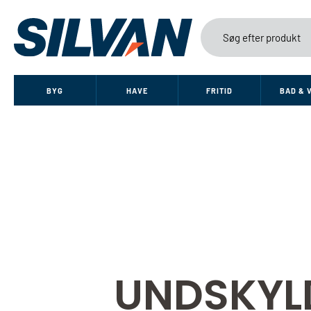
BYG
HAVE
FRITID
BAD & 
UNDSKYL